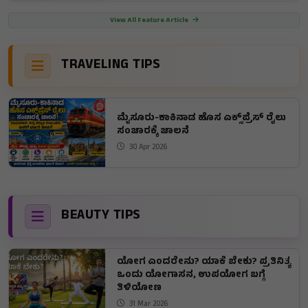
View All Feature Article
TRAVELING TIPS
ಮೈಸೂರು-ಕಾಕಿನಾಡ ಹೊಸ ಎಕ್ಸ್‌ಪ್ರೆಸ್‌ ರೈಲು
ಸಂಚಾರಕ್ಕೆ ಚಾಲನೆ
30 Apr 2026
BEAUTY TIPS
ಯೋಗ ಎಂದರೇನು? ಯಾಕೆ ಬೇಕು? ಪ್ರತಿನಿತ್ಯ
ಒಂದು ಯೋಗಾಸನ, ಉಪಯೋಗ ಬಗ್ಗೆ
ತಿಳಿಯೋಣ
31 Mar 2026