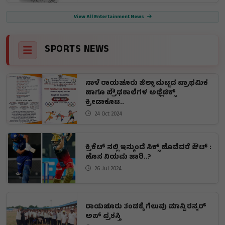
View All Entertainment News
SPORTS NEWS
ನಾಳೆ ರಾಯಚೂರು ಜಿಲ್ಲಾ ಮಟ್ಟದ ಪ್ರಾಥಮಿಕ
ಹಾಗೂ ಪ್ರೌಢಶಾಲೆಗಳ ಅಥ್ಲೆಟಿಕ್ಸ್
ಕ್ರೀಡಾಕೂಟ..
24 Oct 2024
ಕ್ರಿಕೆಟ್ ನಲ್ಲಿ ಇನ್ಮುಂದೆ ಸಿಕ್ಸ್ ಹೊಡೆದರೆ ಔಟ್ :
ಹೊಸ ನಿಯಮ ಜಾರಿ..?
26 Jul 2024
ರಾಯಚೂರು ತಂಡಕ್ಕೆ ಗೆಲುವು ಮಾನ್ವಿ ರನ್ನರ್
ಅಪ್ ಪ್ರಶಸ್ತಿ