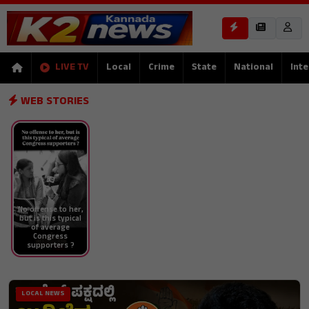
LIVE TV
Local
Crime
State
National
Inte
WEB STORIES
No offense to her,
but is this typical
of average
Congress
supporters ?
LOCAL NEWS