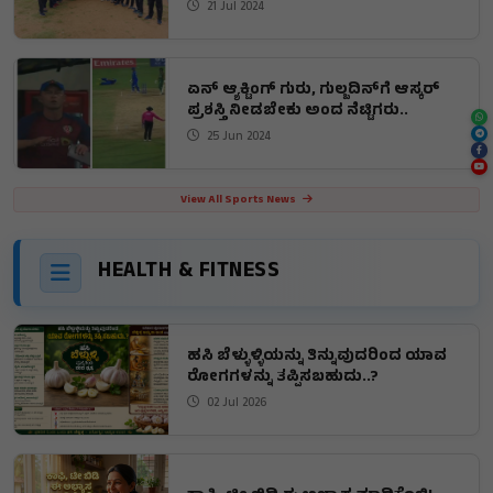
21 Jul 2024
ಏನ್ ಆ್ಯಕ್ಟಿಂಗ್ ಗುರು, ಗುಲ್ಬದಿನ್​ಗೆ ಆಸ್ಕರ್
ಪ್ರಶಸ್ತಿ ನೀಡಬೇಕು ಅಂದ ನೆಟ್ಟಿಗರು..
25 Jun 2024
View All Sports News
HEALTH & FITNESS
ಹಸಿ ಬೆಳ್ಳುಳ್ಳಿಯನ್ನು ತಿನ್ನುವುದರಿಂದ ಯಾವ
ರೋಗಗಳನ್ನು ತಪ್ಪಿಸಬಹುದು..?
02 Jul 2026