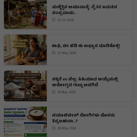
ಮಣ್ಣೆತ್ತಿನ ಅಮಾವಾಸ್ಯೆ: ರೈತರ ಬದುಕಿನ
ಸಂಪ್ರದಾಯ..
14 Jul 2026
ಕಾಫಿ, ಟೀ ಬಿಡಿ ಈ ಅಭ್ಯಾಸ ಮಾಡಿಕೊಳ್ಳಿ!
27 May 2026
ಸಕ್ಕರೆ vs ಬೆಲ್ಲ: ಸಿಹಿಯಾದ ಆಯ್ಕೆಯಲ್ಲಿ
ಆರೋಗ್ಯದ ಗುಟ್ಟು ಅಡಗಿದೆ
16 May 2026
ಡಯಾಬಿಟೀಸ್‌ ರೋಗಿಗಳು ಮೊಸರು
ತಿನ್ನಬಹುದಾ..?
08 May 2026