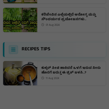
ಕರಿಬೇವಿನ ಎಲ್ಲೆಯಲ್ಲಿದೆ ಆರೋಗ್ಯ ಮತ್ತು
ಸೌಂದರ್ಯದ ಪ್ರಯೋಜನಗಳು..
01 Aug 2024
RECIPES TIPS
ಕುಕ್ಕರ್​ ಸೀಟಿ ಹಾಕಿದರೆ ಒಳಗೆ ಇರುವ ನೀರು
ಹೊರಗೆ ಬರುತ್ತ ಈ ಟ್ರಿಕ್ ಬಳಸಿ..?
11 Aug 2024