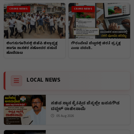
CRIME NEWS
CRIME NEWS
ಲಿಂಗಸುಗೂರಿನಲ್ಲಿ ಬಿಜೆಪಿ ಜಿಲ್ಲಾಧ್ಯಕ್ಷ
ಗೌರಂಪೇಟೆ ಬೆಟ್ಟದಲ್ಲಿ ಚಿರತೆ ಪ್ರತ್ಯಕ್ಷ
ಹಾಗೂ ಶಾಸಕರ ಸಹೋದರ ನಡುವೆ
ಎಂಬ ವದಂತಿ..
ಹೊಡೆದಾಟ
LOCAL NEWS
ಸಚಿವ ಸ್ಥಾನ ಕೈತಪ್ಪಿದ ಬೆನ್ನಲ್ಲೇ ಬಸನಗೌಡ
ದದ್ದಲ್ ರಾಜೀನಾಮೆ
05 Aug 2026