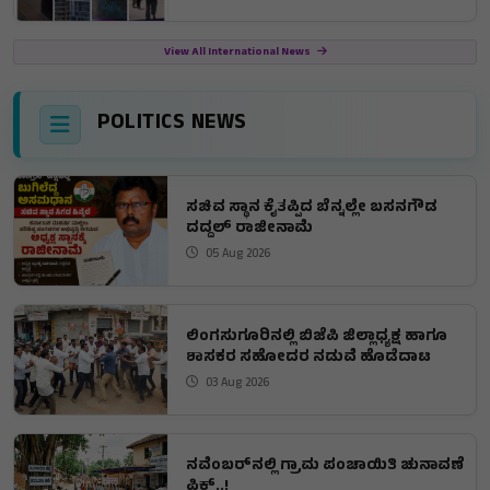
View All International News
POLITICS NEWS
ಸಚಿವ ಸ್ಥಾನ ಕೈತಪ್ಪಿದ ಬೆನ್ನಲ್ಲೇ ಬಸನಗೌಡ
ದದ್ದಲ್ ರಾಜೀನಾಮೆ
05 Aug 2026
ಲಿಂಗಸುಗೂರಿನಲ್ಲಿ ಬಿಜೆಪಿ ಜಿಲ್ಲಾಧ್ಯಕ್ಷ ಹಾಗೂ
ಶಾಸಕರ ಸಹೋದರ ನಡುವೆ ಹೊಡೆದಾಟ
03 Aug 2026
ನವೆಂಬರ್‌ನಲ್ಲಿ ಗ್ರಾಮ ಪಂಚಾಯಿತಿ ಚುನಾವಣೆ
ಫಿಕ್ಸ್..!