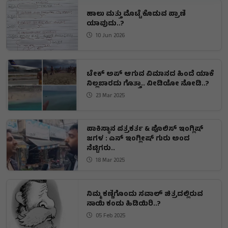
ಹಾಲು ಮತ್ತು ಮೊಟ್ಟೆ ಕೊಡುವ ಪ್ರಾಣಿ
ಯಾವುದು..?
10 Jun 2026
ಟೇಕ್ ಅಪ್ ಆಗುವ ವಿಮಾನದ ಹಿಂದೆ ಯಾಕೆ
ನಿಲ್ಲಬಾರದು ಗೊತ್ತಾ.. ವೀಡಿಯೋ ನೋಡಿ..?
23 Mar 2025
ಪಾಕಿಸ್ಥಾನ ಪತ್ರಕರ್ತ & ಪೊಲಿಸ್ ಇಂಗ್ಲಿಷ್
ಜಗಳ : ಎನ್ ಇಂಗ್ಲೀಷ್ ಗುರು ಅಂದ
ನೆಟ್ಟಿಗರು..
18 Mar 2025
ನಿಮ್ಮ ಕಣ್ಣಿಗೊಂದು ಸವಾಲ್ ಚಿತ್ರದಲ್ಲಿರುವ
ನಾಯಿ ಕಂಡು ಹಿಡಿಯಿರಿ..?
05 Feb 2025