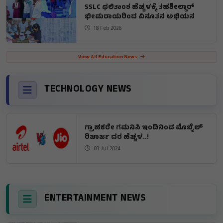
SSLC ಫಲಿತಾಂಶ ಹೆಚ್ಚಳಕ್ಕೆ ತಹಶೀಲ್ದಾರ್
ಭೀಮರಾಯರಿಂದ ವಿನೂತನ ಅಭಿಯನ
18 Feb 2026
View All Education News
TECHNOLOGY NEWS
ಗ್ರಾಹಕರೇ ಗಮನಿಸಿ ಇಂದಿನಿಂದ ಮೊಬೈಲ್
ರಿಚಾರ್ಜ ದರ ಹೆಚ್ಚಳ..!
03 Jul 2024
ENTERTAINMENT NEWS