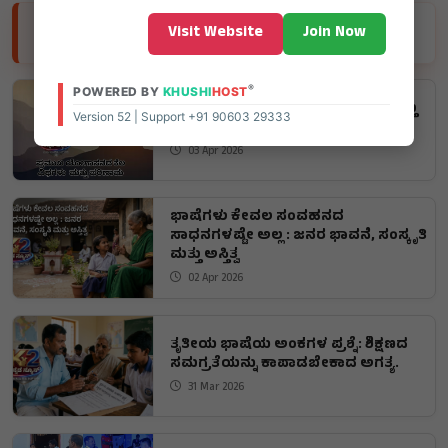
EDUCATION NEWS
Visit Website
Join Now
®
POWERED BY
KHUSHI
HOST
ಪ್ರಮುಖ ಯೋಗಾಸನದ ಕೆಲ ವಿಧಗಳು ಮತ್ತು
Version 52 | Support +91 90603 29333
ಪರಿಣಾಮ
03 Apr 2026
ಭಾಷೆಗಳು ಕೇವಲ ಸಂವಹನದ
ಸಾಧನಗಳಷ್ಟೇ ಅಲ್ಲ : ಜನರ ಭಾವನೆ, ಸಂಸ್ಕೃತಿ
ಮತ್ತು ಅಸ್ತಿತ್ವ
02 Apr 2026
ತೃತೀಯ ಭಾಷೆಯ ಅಂಕಗಳ ಪ್ರಶ್ನೆ: ಶಿಕ್ಷಣದ
ಸಮಗ್ರತೆಯನ್ನು ಕಾಪಾಡಬೇಕಾದ ಅಗತ್ಯ.
31 Mar 2026