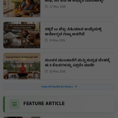
ಕಾಫಿ, ಟೀ ಬಿಡಿ ಈ ಅಭ್ಯಾಸ ಮಾಡಿಕೊಳ್ಳಿ!
27 May 2026
ಸಕ್ಕರೆ vs ಬೆಲ್ಲ: ಸಿಹಿಯಾದ ಆಯ್ಕೆಯಲ್ಲಿ
ಆರೋಗ್ಯದ ಗುಟ್ಟು ಅಡಗಿದೆ
16 May 2026
ಸುಂದರ ಮುಂಜಾನೆಗೆ ಮತ್ತು ಸುದೃಢ ದೇಹಕ್ಕೆ
ಈ 5 ಕೆಲಸಗಳನ್ನು ತಪ್ಪದೇ ಮಾಡಿ!
03 May 2026
View All Health & Fitness
FEATURE ARTICLE