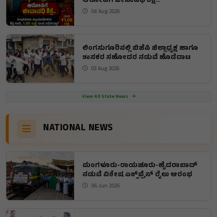
ಆರೋಪಿಗೆ ಜೀವಾವಧಿ ಶಿಕ್ಷೆ..
04 Aug 2026
ಲಿಂಗಸುಗೂರಿನಲ್ಲಿ ಬಿಜೆಪಿ ಜಿಲ್ಲಾಧ್ಯಕ್ಷ ಹಾಗೂ
ಶಾಸಕರ ಸಹೋದರ ನಡುವೆ ಹೊಡೆದಾಟ
03 Aug 2026
View All State News
NATIONAL NEWS
ಮಂಗಳೂರು-ರಾಯಚೂರು-ಹೈದರಾಬಾದ್
ನಡುವೆ ವಿಶೇಷ ಎಕ್ಸ್‌ಪ್ರೆಸ್ ರೈಲು ಆರಂಭ
06 Jun 2026