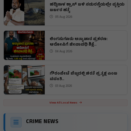
ಹದ್ದಿನಾಳ ಕ್ರಾಸ್ ಬಳಿ ನಡುರಸ್ತೆಯಲ್ಲೇ ವ್ಯಕ್ತಿಯ
ಬರ್ಬರ ಹತ್ಯೆ
05 Aug 2026
ಲಿಂಗಸುಗೂರು ಅತ್ಯಾಚಾರ ಪ್ರಕರಣ:
ಆರೋಪಿಗೆ ಜೀವಾವಧಿ ಶಿಕ್ಷೆ..
04 Aug 2026
ಗೌರಂಪೇಟೆ ಬೆಟ್ಟದಲ್ಲಿ ಚಿರತೆ ಪ್ರತ್ಯಕ್ಷ ಎಂಬ
ವದಂತಿ..
03 Aug 2026
View All Local News
CRIME NEWS