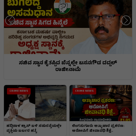
ಸಚಿವ ಸ್ಥಾನ ಕೈತಪ್ಪಿದ ಬೆನ್ನಲ್ಲೇ ಬಸನಗೌಡ ದದ್ದಲ್
ರಾಜೀನಾಮೆ
CRIME NEWS
CRIME NEWS
ಹದ್ದಿನಾಳ ಕ್ರಾಸ್ ಬಳಿ ನಡುರಸ್ತೆಯಲ್ಲೇ
ಲಿಂಗಸುಗೂರು ಅತ್ಯಾಚಾರ ಪ್ರಕರಣ:
ವ್ಯಕ್ತಿಯ ಬರ್ಬರ ಹತ್ಯೆ
ಆರೋಪಿಗೆ ಜೀವಾವಧಿ ಶಿಕ್ಷೆ..