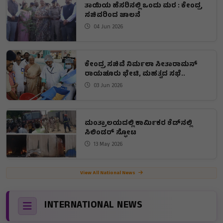
ತಾಯಿಯ ಹೆಸರಿನಲ್ಲಿ ಒಂದು ಮರ : ಕೇಂದ್ರ
ಸಚಿವರಿಂದ ಚಾಲನೆ
04 Jun 2026
ಕೇಂದ್ರ ಸಚಿವೆ ನಿರ್ಮಲಾ ಸೀತಾರಾಮನ್
ರಾಯಚೂರು ಭೇಟಿ, ಮಹತ್ವದ ಸಭೆ..
03 Jun 2026
ಮಂತ್ರಾಲಯದಲ್ಲಿ ಕಾರ್ಮಿಕರ ಶೆಡ್‌ನಲ್ಲಿ
ಸಿಲಿಂಡರ್ ಸ್ಫೋಟ
13 May 2026
View All National News
INTERNATIONAL NEWS