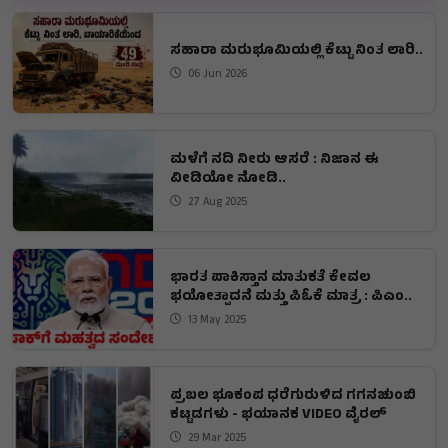
ಸಹಾರಾ ಮರುಭೂಮಿಯಲ್ಲಿ ಕೆಟ್ಟು ನಿಂತ ಲಾರಿ..
06 Jun 2026
ಮಳೆಗೆ ನದಿ ನೀರು ಆಸರೆ : ನಿಜಾನ ಈ
ವೀಡಿಯೋ ನೋಡಿ..
27 Aug 2025
ಭಾರತ ಪಾಕಿಸ್ತಾನ ಮಾತುಕತೆ ಕೇವಲ
ಭಯೋತ್ಪಾದನೆ ಮತ್ತು ಪಿಓಕೆ ಮಾತ್ರ : ಪಿಎಂ..
13 May 2025
ಪ್ರಬಲ ಭೂಕಂಪ ಧರೆಗುರುಳಿದ ಗಗನಚುಂಬಿ
ಕಟ್ಟಡಗಳು - ಭಯಾನಕ VIDEO ವೈರಲ್
29 Mar 2025