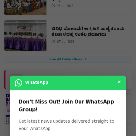
15 Jul 2026
ವಿವಿಧಿ ಯೋಜನೆಗೆ ಆಗ್ರಹಿಸಿ ಜುಲೈ 4ರಂದು
ಕವಿತಾಳದಲ್ಲಿ ಸಂಕಲ್ಪ ಸಮಾಗಮ
07 Jul 2026
View All Politics News
BUSINESS NEWS
×
WhatsApp
ಬ್ಯಾಂಕಿಂಗ್ ಮತ್ತು ಹಣಕಾಸು ಕ್ಷೇತ್ರದಲ್ಲಿ
Don't Miss Out! Join Our WhatsApp
ಉಜ್ವಲ ಭವಿಷ್ಯಕ್ಕೆ 45 ದಿನಗಳ ವಿಶೇಷ
Group!
ಕೋರ್ಸ್
20 Jul 2026
Get latest news updates delivered straight to
your WhatsApp.