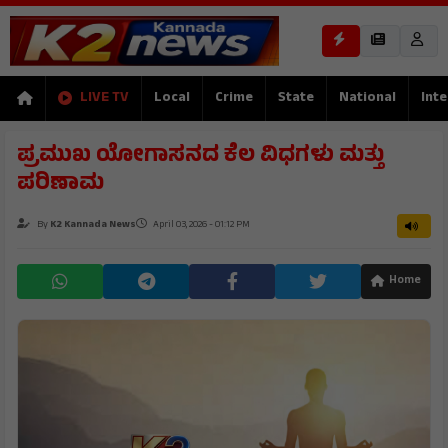
LIVE TV
Local
Crime
State
National
Inte
ಪ್ರಮುಖ ಯೋಗಾಸನದ ಕೆಲ ವಿಧಗಳು ಮತ್ತು
ಪರಿಣಾಮ
By
K2 Kannada News
April 03, 2026 - 01:12 PM
Home