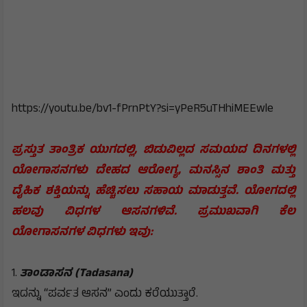
https://youtu.be/bv1-fPrnPtY?si=yPeR5uTHhiMEEwle
ಪ್ರಸ್ತುತ ತಾಂತ್ರಿಕ ಯುಗದಲ್ಲಿ, ಬಿಡುವಿಲ್ಲದ ಸಮಯದ ದಿನಗಳಲ್ಲಿ
ಯೋಗಾಸನಗಳು ದೇಹದ ಆರೋಗ್ಯ, ಮನಸ್ಸಿನ ಶಾಂತಿ ಮತ್ತು
ದೈಹಿಕ ಶಕ್ತಿಯನ್ನು ಹೆಚ್ಚಿಸಲು ಸಹಾಯ ಮಾಡುತ್ತವೆ. ಯೋಗದಲ್ಲಿ
ಹಲವು ವಿಧಗಳ ಆಸನಗಳಿವೆ. ಪ್ರಮುಖವಾಗಿ ಕೆಲ
ಯೋಗಾಸನಗಳ ವಿಧಗಳು ಇವು:
1.
ತಾಂಡಾಸನ (Tadasana)
ಇದನ್ನು “ಪರ್ವತ ಆಸನ” ಎಂದು ಕರೆಯುತ್ತಾರೆ.