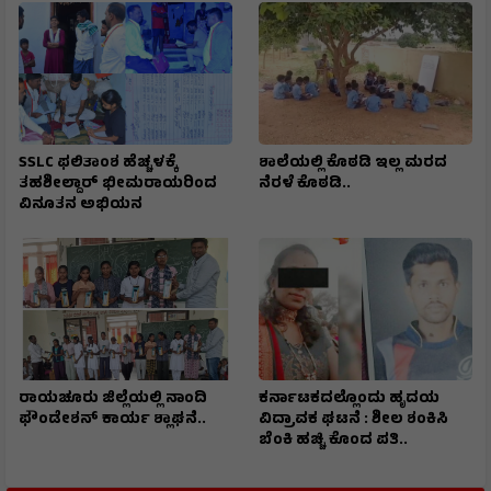
SSLC ಫಲಿತಾಂಶ ಹೆಚ್ಚಳಕ್ಕೆ
ಶಾಲೆಯಲ್ಲಿ ಕೊಠಡಿ ಇಲ್ಲ ಮರದ
ತಹಶೀಲ್ದಾರ್ ಭೀಮರಾಯರಿಂದ
ನೆರಳೆ ಕೊಠಡಿ..
ವಿನೂತನ ಅಭಿಯನ
ರಾಯಚೂರು ಜಿಲ್ಲೆಯಲ್ಲಿ ನಾಂದಿ
ಕರ್ನಾಟಕದಲ್ಲೊಂದು ಹೃದಯ
ಫೌಂಡೇಶನ್ ಕಾರ್ಯ ಶ್ಲಾಘನೆ..
ವಿದ್ರಾವಕ ಘಟನೆ : ಶೀಲ ಶಂಕಿಸಿ
ಬೆಂಕಿ ಹಚ್ಚಿ ಕೊಂದ ಪತಿ..