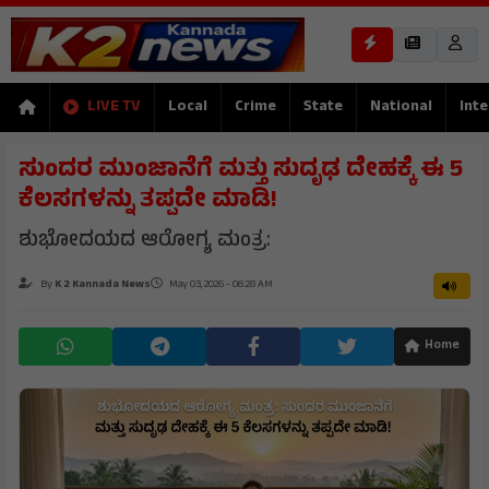
LIVE TV
Local
Crime
State
National
Inte
ಸುಂದರ ಮುಂಜಾನೆಗೆ ಮತ್ತು ಸುದೃಢ ದೇಹಕ್ಕೆ ಈ 5
ಕೆಲಸಗಳನ್ನು ತಪ್ಪದೇ ಮಾಡಿ!
ಶುಭೋದಯದ ಆರೋಗ್ಯ ಮಂತ್ರ:
By
K 2 Kannada News
May 03, 2026 - 06:28 AM
Home