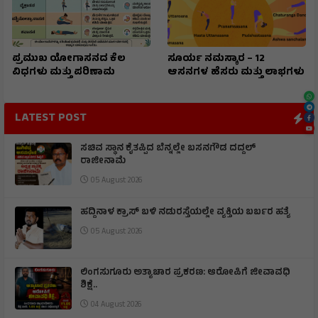
ಪ್ರಮುಖ ಯೋಗಾಸನದ ಕೆಲ
ಸೂರ್ಯ ನಮಸ್ಕಾರ – 12
ವಿಧಗಳು ಮತ್ತು ಪರಿಣಾಮ
ಆಸನಗಳ ಹೆಸರು ಮತ್ತು ಲಾಭಗಳು
LATEST POST
ಸಚಿವ ಸ್ಥಾನ ಕೈತಪ್ಪಿದ ಬೆನ್ನಲ್ಲೇ ಬಸನಗೌಡ ದದ್ದಲ್
ರಾಜೀನಾಮೆ
05 August 2026
ಹದ್ದಿನಾಳ ಕ್ರಾಸ್ ಬಳಿ ನಡುರಸ್ತೆಯಲ್ಲೇ ವ್ಯಕ್ತಿಯ ಬರ್ಬರ ಹತ್ಯೆ
05 August 2026
ಲಿಂಗಸುಗೂರು ಅತ್ಯಾಚಾರ ಪ್ರಕರಣ: ಆರೋಪಿಗೆ ಜೀವಾವಧಿ
ಶಿಕ್ಷೆ..
04 August 2026