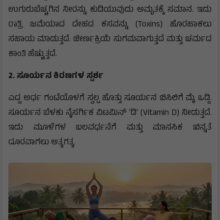
ಉಗುರುಬೆಚ್ಚಗಿನ ನೀರನ್ನು ಕುಡಿಯುವುದು ಅಮೃತಕ್ಕೆ ಸಮಾನ. ಇದು
ರಾತ್ರಿ ಜಮೆಯಾದ ದೇಹದ ಕಸವನ್ನು (Toxins) ಹೊರಹಾಕಲು
ಸಹಾಯ ಮಾಡುತ್ತದೆ. ಜೀರ್ಣಕ್ರಿಯೆ ಸುಗಮವಾಗುತ್ತದೆ ಮತ್ತು ಚರ್ಮದ
ಕಾಂತಿ ಹೆಚ್ಚುತ್ತದೆ.
2. ಸೂರ್ಯನ ಕಿರಣಗಳ ಸ್ಪರ್ಶ
​ಎದ್ದ ಅರ್ಧ ಗಂಟೆಯೊಳಗೆ ಸ್ವಲ್ಪ ಹೊತ್ತು ಸೂರ್ಯನ ಬಿಸಿಲಿಗೆ ಮೈ ಒಡ್ಡಿ.
ಸೂರ್ಯನ ಬೆಳಕು ನೈಸರ್ಗಿಕ ವಿಟಮಿನ್ 'ಡಿ' (Vitamin D) ನೀಡುತ್ತದೆ.
ಇದು ಮೂಳೆಗಳ ಬಲವರ್ಧನೆಗೆ ಮತ್ತು ಮಾನಸಿಕ ಖಿನ್ನತೆ
ದೂರವಾಗಲು ಅತ್ಯಗತ್ಯ.