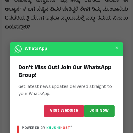
​ಈ ಲೇಖನಕ್ಕೆ ಸೂಕ್ತವಾದ ಚಿತ್ರಗಳನ್ನು ರಚಿಸಲು ಅಥವಾ ಈ
ಅಭ್ಯಾಸಗಳ ಬಗ್ಗೆ ಹೆಚ್ಚಿನ ವಿವರ ಬೇಕಿದ್ದರೆ ಕೇಳಿ! ನಿಮ್ಮ ಮುಂಜಾನೆಯ
ದಿನಚರಿಯಲ್ಲಿ ಯೋಗ ಅಥವಾ ವ್ಯಾಯಾಮಕ್ಕೆ ಎಷ್ಟು ಸಮಯ ನೀಡಲು
ಬಯಸುತ್ತೀರಿ?
×
WhatsApp
Don't Miss Out! Join Our WhatsApp
Group!
Get latest news updates delivered straight to
your WhatsApp.
Visit Website
Join Now
®
POWERED BY
KHUSHI
HOST