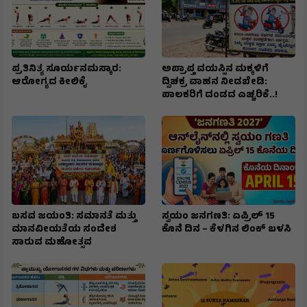
ಪ್ರತಿನಿತ್ಯ ಸೂರ್ಯನಮಸ್ಕಾರ:
ಅಪ್ರಾಪ್ತ ವಯಸ್ಸಿನ ಮಕ್ಕಳಿಗೆ
ಆರೋಗ್ಯದ ಕೀಲಿಕೈ
ದ್ವಿಚಕ್ರ ವಾಹನ ನೀಡಬೇಡಿ:
ಪಾಲಕರಿಗೆ ದಂಡದ ಎಚ್ಚರಿಕೆ..!
ಬಸವ ಜಯಂತಿ: ಸಮಾನತೆ ಮತ್ತು
ಸ್ವಯಂ ಜನಗಣತಿ: ಏಪ್ರಿಲ್ 15
ಮಾನವೀಯತೆಯ ಸಂದೇಶ
ಕೊನೆ ದಿನ – ಕೆಳಗಿನ ಲಿಂಕ್ ಬಳಸಿ
ಸಾರುವ ಮಹೋತ್ಸವ