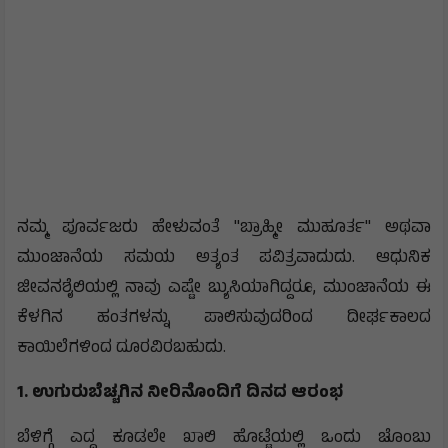
​ನಮ್ಮ ಪೂರ್ವಜರು ಹೇಳುವಂತೆ "ಬ್ರಾಹ್ಮೀ ಮುಹೂರ್ತ" ಅಥವಾ
ಮುಂಜಾನೆಯ ಸಮಯ ಅತ್ಯಂತ ಪವಿತ್ರವಾದುದು. ಆಧುನಿಕ
ಜೀವನಶೈಲಿಯಲ್ಲಿ ನಾವು ಎಷ್ಟೇ ಬ್ಯುಸಿಯಾಗಿದ್ದರೂ, ಮುಂಜಾನೆಯ ಈ
ಕೆಳಗಿನ ಹಂತಗಳನ್ನು ಪಾಲಿಸುವುದರಿಂದ ದೀರ್ಘಕಾಲದ
ಕಾಯಿಲೆಗಳಿಂದ ದೂರವಿರಬಹುದು.
1. ಉಗುರುಬೆಚ್ಚಗಿನ ನೀರಿನೊಂದಿಗೆ ದಿನದ ಆರಂಭ
​ಬೆಳಿಗ್ಗೆ ಎದ್ದ ಕೂಡಲೇ ಖಾಲಿ ಹೊಟ್ಟೆಯಲ್ಲಿ ಒಂದು ಚೊಂಬು