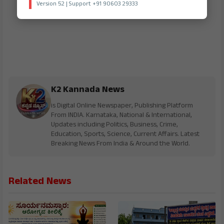
Version 52 | Support +91 90603 29333
K2 Kannada News
is Digital Online Newspaper, Publishing Platform
From INDIA. Karnataka, National & International,
Updates including Politics, Business, Crime,
Education, Sports, Science, Current Affairs. Latest
Breaking News From India & Around the World.
Related News