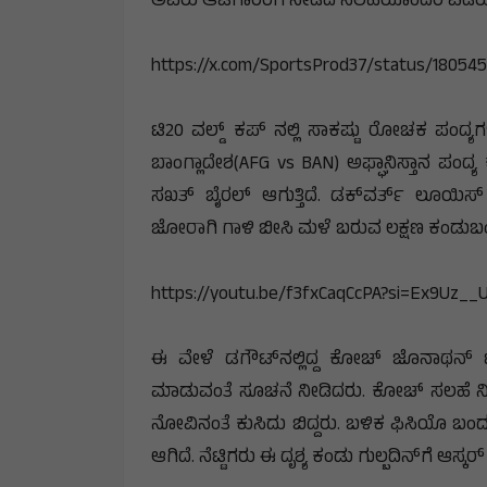
ಅವರು ಆಟಗಾರರಿಗೆ ನೀಡಿದ ಸಲಹೆಯೊಂದರ ವಿಡಿಯೊ
https://x.com/SportsProd37/status/1805
ಟಿ20 ವಲ್ಡ್ ಕಪ್ ನಲ್ಲಿ ಸಾಕಷ್ಟು ರೋಚಕ‌ ಪಂದ್ಯ
ಬಾಂಗ್ಲಾದೇಶ(AFG vs BAN) ಅಫ್ಘಾನಿಸ್ತಾನ ಪಂದ್
ಸಖತ್ ಬೈರಲ್ ಆಗುತ್ತಿದೆ. ಡಕ್​ವರ್ತ್​ ಲೂಯಿ
ಜೋರಾಗಿ ಗಾಳಿ ಬೀಸಿ ಮಳೆ ಬರುವ ಲಕ್ಷಣ ಕಂಡುಬಂ
https://youtu.be/f3fxCaqCcPA?si=Ex9Uz__
ಈ ವೇಳೆ ಡಗೌಟ್​ನಲ್ಲಿದ್ದ ಕೋಚ್​ ಜೊನಾಥನ್
ಮಾಡುವಂತೆ ಸೂಚನೆ ನೀಡಿದರು. ಕೋಚ್​ ಸಲಹೆ ನೀಡುತ್ತಿದ
ನೋವಿನಂತೆ ಕುಸಿದು ಬಿದ್ದರು. ಬಳಿಕ ಫಿಸಿಯೊ ಬಂದ
ಆಗಿದೆ. ನೆಟ್ಟಿಗರು ಈ ದೃಶ್ಯ ಕಂಡು ಗುಲ್ಬದಿನ್​ಗೆ ಆಸ್