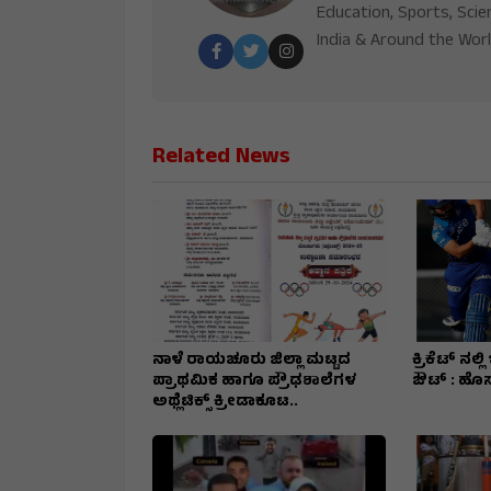
Education, Sports, Scie
India & Around the Worl
Related News
ನಾಳೆ ರಾಯಚೂರು ಜಿಲ್ಲಾ ಮಟ್ಟದ
ಕ್ರಿಕೆಟ್ ನಲ್ಲ
ಪ್ರಾಥಮಿಕ ಹಾಗೂ ಪ್ರೌಢಶಾಲೆಗಳ
ಔಟ್ : ಹೊಸ
ಅಥ್ಲೆಟಿಕ್ಸ್ ಕ್ರೀಡಾಕೂಟ..