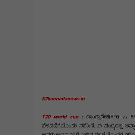
K2kannadanews.in
T20 world cup :
ಬಾಂಗ್ಲಾದೇಶ(AFG vs B
ಬೆಳವಣಿಗೆಯೊಂದು ನಡೆಸಿದೆ. ಈ ಪಂದ್ಯದಲ್ಲಿ ಆಘ್