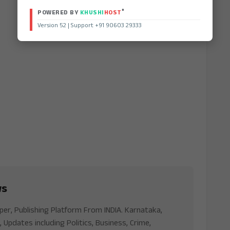
®
POWERED BY
KHUSHI
HOST
Version 52 | Support +91 90603 29333
ws
aper, Publishing Platform From INDIA. Karnataka,
, Updates including Politics, Business, Crime,