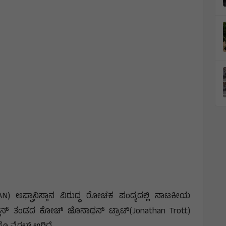
AN) ಅಫ್ಘಾನಿಸ್ತಾನ ವಿರುದ್ಧ ರೋಚಕ ಪಂದ್ಯದಲ್ಲಿ ನಾಟಕೀಯ
ಫಾನ್​ ತಂಡದ ಕೋಚ್​ ಜೊನಾಥನ್​ ಟ್ರಾಟ್(Jonathan Trott)