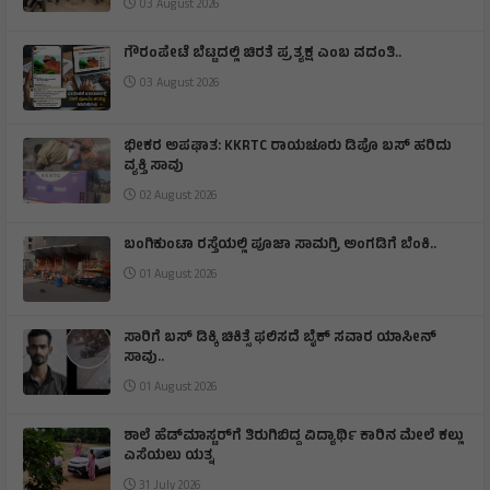
03 August 2026
ಗೌರಂಪೇಟೆ ಬೆಟ್ಟದಲ್ಲಿ ಚಿರತೆ ಪ್ರತ್ಯಕ್ಷ ಎಂಬ ವದಂತಿ..
03 August 2026
ಭೀಕರ ಅಪಘಾತ: KKRTC ರಾಯಚೂರು ಡಿಪೊ ಬಸ್ ಹರಿದು
ವ್ಯಕ್ತಿ ಸಾವು
02 August 2026
ಬಂಗಿಕುಂಟಾ ರಸ್ತೆಯಲ್ಲಿ ಪೂಜಾ ಸಾಮಗ್ರಿ ಅಂಗಡಿಗೆ ಬೆಂಕಿ.‌.
01 August 2026
ಸಾರಿಗೆ ಬಸ್ ಡಿಕ್ಕಿ ಚಿಕಿತ್ಸೆ ಫಲಿಸದೆ ಬೈಕ್ ಸವಾರ ಯಾಸೀನ್
ಸಾವು..
01 August 2026
ಶಾಲೆ ಹೆಡ್‌ಮಾಸ್ಟರ್‌ಗೆ ತಿರುಗಿಬಿದ್ದ ವಿದ್ಯಾರ್ಥಿ ಕಾರಿನ ಮೇಲೆ ಕಲ್ಲು
ಎಸೆಯಲು ಯತ್ನ
31 July 2026