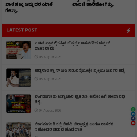
ಬಾಳೆಹಣ್ಣು ಇಷ್ಟು ದರ ಯಾಕೆ
ಛಾವಣಿ ಹಾರಿಹೋಗಿತ್ತು..
ಗೊತ್ತಾ..
LATEST POST
ಸಚಿವ ಸ್ಥಾನ ಕೈತಪ್ಪಿದ ಬೆನ್ನಲ್ಲೇ ಬಸನಗೌಡ ದದ್ದಲ್
ರಾಜೀನಾಮೆ
05 August 2026
ಹದ್ದಿನಾಳ ಕ್ರಾಸ್ ಬಳಿ ನಡುರಸ್ತೆಯಲ್ಲೇ ವ್ಯಕ್ತಿಯ ಬರ್ಬರ ಹತ್ಯೆ
05 August 2026
ಲಿಂಗಸುಗೂರು ಅತ್ಯಾಚಾರ ಪ್ರಕರಣ: ಆರೋಪಿಗೆ ಜೀವಾವಧಿ
ಶಿಕ್ಷೆ..
04 August 2026
ಲಿಂಗಸುಗೂರಿನಲ್ಲಿ ಬಿಜೆಪಿ ಜಿಲ್ಲಾಧ್ಯಕ್ಷ ಹಾಗೂ ಶಾಸಕರ
ಸಹೋದರ ನಡುವೆ ಹೊಡೆದಾಟ