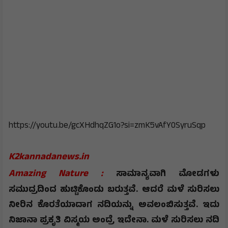
https://youtu.be/gcXHdhqZG1o?si=zmK5vAfY0SyruSqp
K2kannadanews.in
Amazing Nature :
ಸಾಮಾನ್ಯವಾಗಿ ಮೋಡಗಳು
ಸಮುದ್ರದಿಂದ ಹುಟ್ಟಿಕೊಂಡು ಬರುತ್ತವೆ. ಆದರೆ ಮಳೆ ಸುರಿಸಲು
ನೀರಿನ ಕೊರತೆಯಾದಾಗ ನದಿಯನ್ನು ಅವಲಂಬಿಸುತ್ತವೆ. ಇದು
ನಿಜಾನಾ ಪ್ರಕೃತಿ ವಿಸ್ಮಯ ಅಂದ್ರೆ ಇದೇನಾ. ಮಳೆ ಸುರಿಸಲು ನದಿ