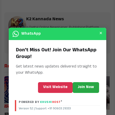
K2 Kannada News
is Digital Online Newspaper, Publishing Platform
×
From INDIA. Karnataka, National & International,
WhatsApp
Updates including Politics, Business, Crime,
Education, Sports, Science, Current Affairs. Latest
Breaking News From India & Around the World.
Don't Miss Out! Join Our WhatsApp
Group!
Related News
Get latest news updates delivered straight to
your WhatsApp.
Visit Website
Join Now
®
POWERED BY
KHUSHI
HOST
Version 52 | Support +91 90603 29333
ಭಾರತ ಪಾಕಿಸ್ತಾನ ಮಾತುಕತೆ
ಪ್ರಬಲ ಭೂಕಂಪ ಧರೆಗುರುಳಿದ