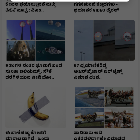
ಕೇವಲ ಭಯೋತ್ಪಾದನೆ ಮತ್ತು
ಗಗನಚುಂಬಿ ಕಟ್ಟಡಗಳು -
ಪಿಓಕೆ ಮಾತ್ರ : ಪಿಎಂ..
ಭಯಾನಕ VIDEO ವೈರಲ್
9 ತಿಂಗಳ ನಂತರ ಭೂಮಿಗೆ ಬಂದ
67 ಪ್ರಯಾಣಿಕರಿದ್ದ
ಸುನಿತಾ ವಿಲಿಯಮ್ಸ್ : ನೌಕೆ
ಅಜರ್‌ಬೈಜಾನ್ ಏರ್‌ಲೈನ್ಸ್
ದರೆಗಿಳಿಯುವ ವೀಡಿಯೋ..
ವಿಮಾನ ಪತನ..
ಈ ಬಾಳೆಹಣ್ಣು ಕೋಟಿಗೆ
ಸಾವಿರಾರು ಅಡಿ
ಮಾರಾಟವಾಗಿದೆ : ಒಂದು
ಎತ್ತರದಲ್ಲಿದ್ದಾಗಲೇ ವಿಮಾನದ