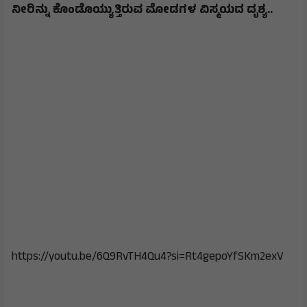
ನೀರಿನ್ನು ಕೊಂಡೊಯ್ಯುತ್ತಿರುವ ಮೋಡಗಳ ವಿಸ್ಮಯದ ದೃಶ್ಯ..
https://youtu.be/6Q9RvTH4Qu4?si=Rt4gepoYfSKm2exV