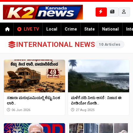
LIVE TV
Local
Crime
State
National
Int
INTERNATIONAL NEWS
10 Articles
ಸಹಾರಾ ಮರುಭೂಮಿಯಲ್ಲಿ ಕೆಟ್ಟು ನಿಂತ
ಮಳೆಗೆ ನದಿ ನೀರು ಆಸರೆ : ನಿಜಾನ ಈ
ಲಾರಿ..
ವೀಡಿಯೋ ನೋಡಿ..
06 Jun 2026
27 Aug 2025