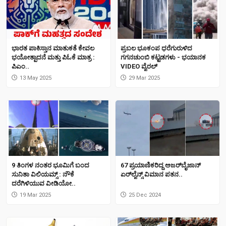
ಭಾರತ ಪಾಕಿಸ್ತಾನ ಮಾತುಕತೆ ಕೇವಲ
ಪ್ರಬಲ ಭೂಕಂಪ ಧರೆಗುರುಳಿದ
ಭಯೋತ್ಪಾದನೆ ಮತ್ತು ಪಿಓಕೆ ಮಾತ್ರ :
ಗಗನಚುಂಬಿ ಕಟ್ಟಡಗಳು - ಭಯಾನಕ
ಪಿಎಂ..
VIDEO ವೈರಲ್
13 May 2025
29 Mar 2025
9 ತಿಂಗಳ ನಂತರ ಭೂಮಿಗೆ ಬಂದ
67 ಪ್ರಯಾಣಿಕರಿದ್ದ ಅಜರ್‌ಬೈಜಾನ್
ಸುನಿತಾ ವಿಲಿಯಮ್ಸ್ : ನೌಕೆ
ಏರ್‌ಲೈನ್ಸ್ ವಿಮಾನ ಪತನ..
ದರೆಗಿಳಿಯುವ ವೀಡಿಯೋ..
19 Mar 2025
25 Dec 2024