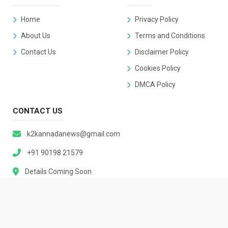
Home
Privacy Policy
About Us
Terms and Conditions
Contact Us
Disclaimer Policy
Cookies Policy
DMCA Policy
CONTACT US
k2kannadanews@gmail.com
+91 90198 21579
Details Coming Soon
© 2026 |
K2 Kannada News
Powered By:
KHUSHIHOST NEWS CMS PRO Ⓡ