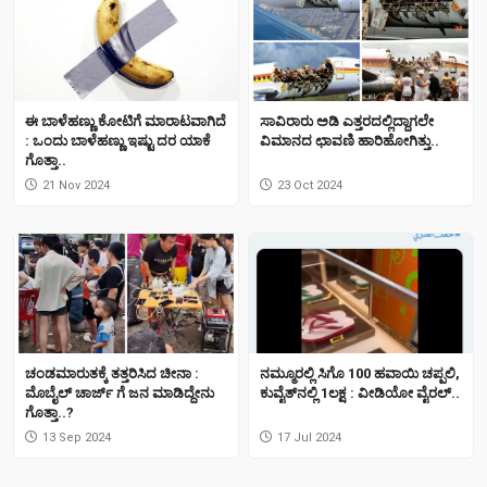
ಈ ಬಾಳೆಹಣ್ಣು ಕೋಟಿಗೆ ಮಾರಾಟವಾಗಿದೆ
ಸಾವಿರಾರು ಅಡಿ ಎತ್ತರದಲ್ಲಿದ್ದಾಗಲೇ
: ಒಂದು ಬಾಳೆಹಣ್ಣು ಇಷ್ಟು ದರ ಯಾಕೆ
ವಿಮಾನದ ಛಾವಣಿ ಹಾರಿಹೋಗಿತ್ತು..
ಗೊತ್ತಾ..
21 Nov 2024
23 Oct 2024
ಚಂಡಮಾರುತಕ್ಕೆ ತತ್ತರಿಸಿದ ಚೀನಾ :
ನಮ್ಮೂರಲ್ಲಿ ಸಿಗೊ 100 ಹವಾಯಿ ಚಪ್ಪಲಿ,
ಮೊಬೈಲ್ ಚಾರ್ಜ್ ಗೆ ಜನ ಮಾಡಿದ್ದೇನು
ಕುವೈತ್‌ನಲ್ಲಿ 1ಲಕ್ಷ : ವೀಡಿಯೋ ವೈರಲ್..
ಗೊತ್ತಾ..?
13 Sep 2024
17 Jul 2024