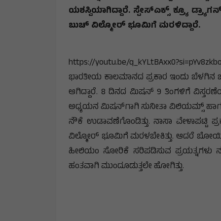
ಯಶಸ್ವಿಯಾಗಿದ್ದಾರೆ. ಸ್ಪೇಸ್‌ಎಕ್ಸ್ ಕ್ರ್ಯೂ ಡ್
ಬುಚ್ ವಿಲ್ಮೋರ್ ಭೂಮಿಗೆ ಮರಳಿದ್ದಾರೆ.
https://youtu.be/q_kYLtBAxx0?si=pYv8zk
ಭಾರತೀಯ ಕಾಲಮಾನದ ಪ್ರಕಾರ ಇಂದು ಬೆಳಗಿನ ಜಾವ
ಆಗಿದ್ದಾರೆ. 8 ದಿನದ ಮಿಷನ್ 9 ತಿಂಗಳಿಗೆ ವಿಸ್ತ
ಅಧ್ಯಯನ ಮಿಷನ್‌ಗಾಗಿ ಸುನೀತಾ ವಿಲಿಯಮ್ಸ್ ಹಾಗೂ 
ನೌಕೆ ಉಡಾವಣೆಗೊಂಡಿತ್ತು. ನಾಸಾ ವೇಳಾಪಟ್ಟಿ 
ವಿಲ್ಮೋರ್ ಭೂಮಿಗೆ ಮರಳಬೇಕಿತ್ತು. ಆದರೆ ಬೋಯಿಂಗ್
ಹೀಲಿಯಂ ಸೋರಿಕೆ ಸರಿಪಡಿಸುವ ಪ್ರಯತ್ನಗಳು ನ
ಹಂತವಾಗಿ ಮುಂದೂಡುತ್ತಲೇ ಹೋಗಿತ್ತು.