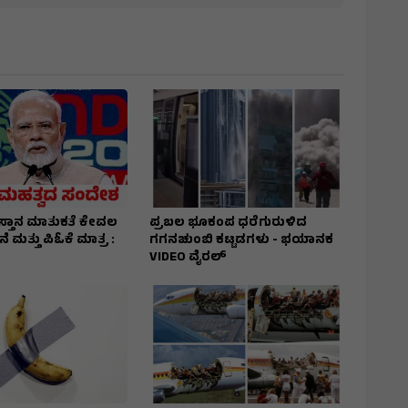
ಸ್ತಾನ ಮಾತುಕತೆ ಕೇವಲ
ಪ್ರಬಲ ಭೂಕಂಪ ಧರೆಗುರುಳಿದ
 ಮತ್ತು ಪಿಓಕೆ ಮಾತ್ರ :
ಗಗನಚುಂಬಿ ಕಟ್ಟಡಗಳು - ಭಯಾನಕ
VIDEO ವೈರಲ್