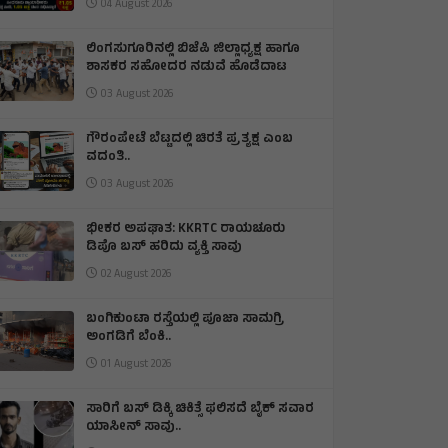
04 August 2026
ಲಿಂಗಸುಗೂರಿನಲ್ಲಿ ಬಿಜೆಪಿ ಜಿಲ್ಲಾಧ್ಯಕ್ಷ ಹಾಗೂ
ಶಾಸಕರ ಸಹೋದರ ನಡುವೆ ಹೊಡೆದಾಟ
03 August 2026
ಗೌರಂಪೇಟೆ ಬೆಟ್ಟದಲ್ಲಿ ಚಿರತೆ ಪ್ರತ್ಯಕ್ಷ ಎಂಬ
ವದಂತಿ..
03 August 2026
ಭೀಕರ ಅಪಘಾತ: KKRTC ರಾಯಚೂರು
ಡಿಪೊ ಬಸ್ ಹರಿದು ವ್ಯಕ್ತಿ ಸಾವು
02 August 2026
ಬಂಗಿಕುಂಟಾ ರಸ್ತೆಯಲ್ಲಿ ಪೂಜಾ ಸಾಮಗ್ರಿ
ಅಂಗಡಿಗೆ ಬೆಂಕಿ.‌.
01 August 2026
ಸಾರಿಗೆ ಬಸ್ ಡಿಕ್ಕಿ ಚಿಕಿತ್ಸೆ ಫಲಿಸದೆ ಬೈಕ್ ಸವಾರ
ಯಾಸೀನ್ ಸಾವು..