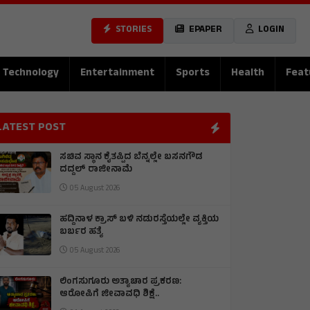
STORIES
EPAPER
LOGIN
Technology
Entertainment
Sports
Health
Feat
LATEST POST
ಸಚಿವ ಸ್ಥಾನ ಕೈತಪ್ಪಿದ ಬೆನ್ನಲ್ಲೇ ಬಸನಗೌಡ
ದದ್ದಲ್ ರಾಜೀನಾಮೆ
05 August 2026
ಹದ್ದಿನಾಳ ಕ್ರಾಸ್ ಬಳಿ ನಡುರಸ್ತೆಯಲ್ಲೇ ವ್ಯಕ್ತಿಯ
ಬರ್ಬರ ಹತ್ಯೆ
05 August 2026
ಲಿಂಗಸುಗೂರು ಅತ್ಯಾಚಾರ ಪ್ರಕರಣ:
ಆರೋಪಿಗೆ ಜೀವಾವಧಿ ಶಿಕ್ಷೆ..