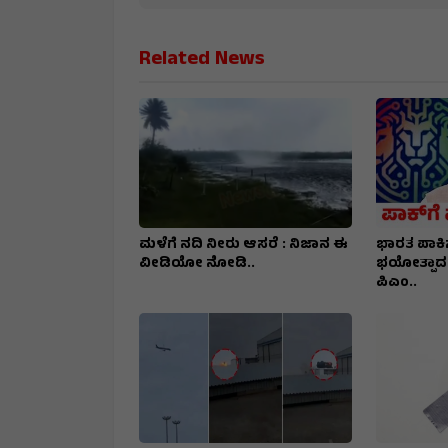
Related News
ಮಳೆಗೆ ನದಿ ನೀರು ಆಸರೆ : ನಿಜಾನ ಈ
ಭಾರತ ಪಾಕಿ
ವೀಡಿಯೋ ನೋಡಿ..
ಭಯೋತ್ಪಾದನೆ
ಪಿಎಂ..