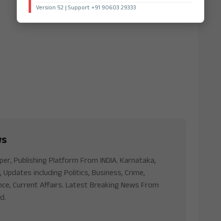
Version 52 | Support +91 90603 29333
ws
aper, Publishing Platform From INDIA. Karnataka,
, Updates including Politics, Business, Crime,
nce, Current Affairs. Latest Breaking News From
d.