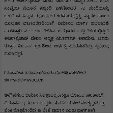
ಹೌದು ಅಜರ್‌ಬೈಜಾನ್ ದೇಶದ ಎಂಬರರ್‌ ಸಂಸ್ಥೆಗೆ ಸೇರಿದ 8243
ಸಂಖ್ಯೆಯ ವಿಮಾನ ಸಿಬ್ಬಂದಿ ಒಳಗೊಂಡರೆ 72 ಮಂದಿಯನ್ನು
ಬಕುನಿಂದ ರಷ್ಯಾದ ಬ್ರೌನ್‌ಜಿಲ್‌ಗೆ ಕರೆದೊಯ್ಯುತ್ತಿತ್ತು. ವ್ಯಾಪಕ ಮಂಜು
ಮುಸುಕಿನ ವಾತಾವರಣದಿಂದಾಗಿ ವಿಮಾನದ ಮಾರ್ಗ ಬದಲಾವಣೆ
ಮಾಡಿದ್ದಾಗಿ ಮೂಲಗಳು ತಿಳಿಸಿವೆ. ಅಪಘಾತದ ಸುದ್ದಿ ತಿಳಿಯುತ್ತಿದ್ದಂತೆ
ಅಜರ್‌ಬೈಜಾನ್ ದೇಶದ ಅಧ್ಯಕ್ಷ ಯೂವಾಮ್‌ ಅಲಿಯೇಒ ಅವರು
ರಷ್ಯಾದ ಸಿಐಎಸ್‌‍ ಶೃಂಗದಿಂದ ಅರ್ಧಕ್ಕೆ ಹೊರನಡೆದಿದ್ದು, ಸ್ವದೇಶಕ್ಕೆ
ಮರಳಿದ್ದಾರೆ.
https://youtube.com/shorts/NdF58wbNWAo?
si=JYyPtiLlM1WDQ97n
ಅಕ್ಟೌ ನಗರದ ವಿಮಾನ ನಿಲ್ದಾಣದಲ್ಲಿ ತಾಂತ್ರಿಕ ದೋಷದ ಕಾರಣಕ್ಕಾಗಿ
ವಿಮಾನವನ್ನು ತುರ್ತು ಭೂ ಸ್ಪರ್ಶ ಮಾಡಿಸುವ ವೇಳೆ ನೆಲಕ್ಕಪ್ಪಳಿಸಿದ್ದು,
ಬೆಂಕಿ ಹೊತ್ತಿಕೊಂಡಿದೆ. ಈ ವೇಳೆ ವಿಮಾನ ಎರಡು ಭಾಗಗಳಾಗಿ