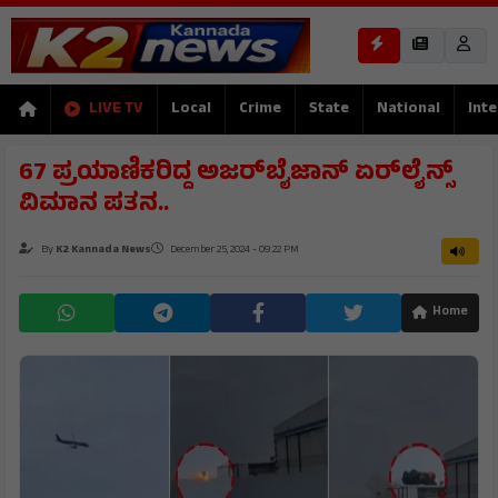
LIVE TV
Local
Crime
State
National
Inte
67 ಪ್ರಯಾಣಿಕರಿದ್ದ ಅಜರ್‌ಬೈಜಾನ್ ಏರ್‌ಲೈನ್ಸ್
ವಿಮಾನ ಪತನ..
By
K2 Kannada News
December 25, 2024 - 09:22 PM
Home