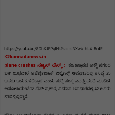
https://youtu.be/8DhKJFPqlHk?si=-slNXwb-hL4-Br4E
K2kannadanews.in
plane crashes ನ್ಯೂಸ್ ಡೆಸ್ಕ್ :
ಕಜಕಿಸ್ತಾನದ ಅಕ್ಟೌ ನಗರದ
ಬಳಿ ಬುಧವಾರ ಅಜೆರ್ಬೈಜಾನ್ ಏರ್ಲೈನ್ಸ್ ಅಪಘಾತದಲ್ಲಿ ಕನಿಷ್ಠ 25
ಜನರು ಬದುಕುಳಿದಿದ್ದಾರೆ ಎಂದು ಸುದ್ದಿ ಸಂಸ್ಥೆ ಎಎಫ್ಪಿ ವರದಿ ಮಾಡಿದೆ.
ಅಸೋಸಿಯೇಟೆಡ್ ಪ್ರೆಸ್ ಪ್ರಕಾರ, ವಿಮಾನ ಅಪಘಾತದಲ್ಲಿ 42 ಜನರು
ಸಾವನ್ನಪ್ಪಿದ್ದಾರೆ.