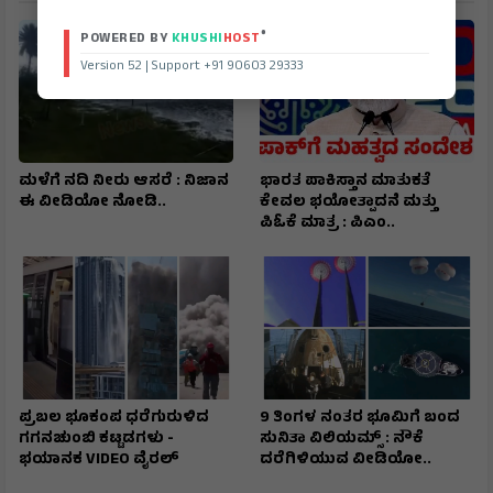
®
POWERED BY
KHUSHI
HOST
Version 52 | Support +91 90603 29333
ಮಳೆಗೆ ನದಿ ನೀರು ಆಸರೆ : ನಿಜಾನ
ಭಾರತ ಪಾಕಿಸ್ತಾನ ಮಾತುಕತೆ
ಈ ವೀಡಿಯೋ ನೋಡಿ..
ಕೇವಲ ಭಯೋತ್ಪಾದನೆ ಮತ್ತು
ಪಿಓಕೆ ಮಾತ್ರ : ಪಿಎಂ..
ಪ್ರಬಲ ಭೂಕಂಪ ಧರೆಗುರುಳಿದ
9 ತಿಂಗಳ ನಂತರ ಭೂಮಿಗೆ ಬಂದ
ಗಗನಚುಂಬಿ ಕಟ್ಟಡಗಳು -
ಸುನಿತಾ ವಿಲಿಯಮ್ಸ್ : ನೌಕೆ
ಭಯಾನಕ VIDEO ವೈರಲ್
ದರೆಗಿಳಿಯುವ ವೀಡಿಯೋ..