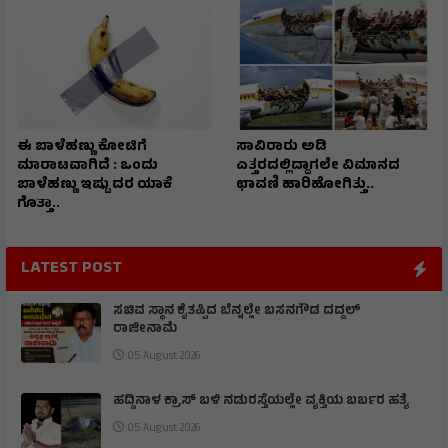
ಈ ಬಾಳೆಹಣ್ಣು ಕೋಟಿಗೆ
ಸಾವಿರಾರು ಅಡಿ
ಮಾರಾಟವಾಗಿದೆ : ಒಂದು
ಎತ್ತರದಲ್ಲಿದ್ದಾಗಲೇ ವಿಮಾನದ
ಬಾಳೆಹಣ್ಣು ಇಷ್ಟು ದರ ಯಾಕೆ
ಛಾವಣಿ ಹಾರಿಹೋಗಿತ್ತು..
ಗೊತ್ತಾ..
LATEST POST
ಸಚಿವ ಸ್ಥಾನ ಕೈತಪ್ಪಿದ ಬೆನ್ನಲ್ಲೇ ಬಸನಗೌಡ ದದ್ದಲ್
ರಾಜೀನಾಮೆ
05 August 2026
ಹದ್ದಿನಾಳ ಕ್ರಾಸ್ ಬಳಿ ನಡುರಸ್ತೆಯಲ್ಲೇ ವ್ಯಕ್ತಿಯ ಬರ್ಬರ ಹತ್ಯೆ
05 August 2026