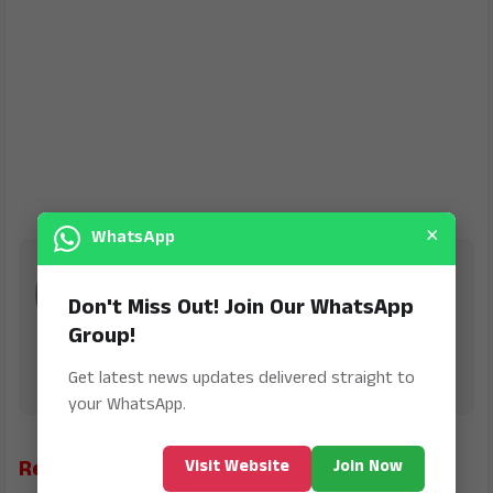
×
WhatsApp
K2 Kannada News
Don't Miss Out! Join Our WhatsApp
is Digital Online Newspaper, Publishing Platform
From INDIA. Karnataka, National & International,
Group!
Updates including Politics, Business, Crime,
Education, Sports, Science, Current Affairs. Latest
Get latest news updates delivered straight to
Breaking News From India & Around the World.
your WhatsApp.
Related News
Visit Website
Join Now