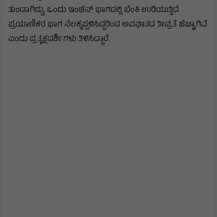
ತುಂಡಾಗಿದ್ದು, ಒಂದು ಇಂಜಿನ್‌ ಭಾಗದಲ್ಲಿ ಬೆಂಕಿ ಉರಿಯುತ್ತಿದೆ.
ಪ್ರಯಾಣಿಕರ ಭಾಗ ನೆಲಕ್ಕಪ್ಪಳಿಸಿದ್ದರಿಂದ ಅಪಘಾತದ ತೀವ್ರತೆ ಹೆಚ್ಚಾಗಿವೆ
ಎಂದು ಪ್ರತ್ಯಕ್ಷದರ್ಶಿಗಳು ತಿಳಿಸಿದ್ದಾರೆ.