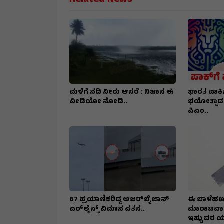
Related News
ಮಳೆಗೆ ನದಿ ನೀರು ಆಸರೆ : ನಿಜಾನ ಈ
ಭಾರತ ಪಾಕಿ
ವೀಡಿಯೋ ನೋಡಿ..
ಭಯೋತ್ಪಾದನೆ
ಪಿಎಂ..
67 ಪ್ರಯಾಣಿಕರಿದ್ದ ಅಜರ್‌ಬೈಜಾನ್
ಈ ಬಾಳೆಹಣ್ಣ
ಏರ್‌ಲೈನ್ಸ್ ವಿಮಾನ ಪತನ..
ಮಾರಾಟವಾಗಿ
ಇಷ್ಟು ದರ ಯಾ