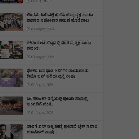
04 August 2026
ಲಿಂಗಸುಗೂರಿನಲ್ಲಿ ಬಿಜೆಪಿ ಜಿಲ್ಲಾಧ್ಯಕ್ಷ ಹಾಗೂ
ಶಾಸಕರ ಸಹೋದರ ನಡುವೆ ಹೊಡೆದಾಟ
03 August 2026
ಗೌರಂಪೇಟೆ ಬೆಟ್ಟದಲ್ಲಿ ಚಿರತೆ ಪ್ರತ್ಯಕ್ಷ ಎಂಬ
ವದಂತಿ..
03 August 2026
ಭೀಕರ ಅಪಘಾತ: KKRTC ರಾಯಚೂರು
ಡಿಪೊ ಬಸ್ ಹರಿದು ವ್ಯಕ್ತಿ ಸಾವು
02 August 2026
ಬಂಗಿಕುಂಟಾ ರಸ್ತೆಯಲ್ಲಿ ಪೂಜಾ ಸಾಮಗ್ರಿ
ಅಂಗಡಿಗೆ ಬೆಂಕಿ.‌.
01 August 2026
ಸಾರಿಗೆ ಬಸ್ ಡಿಕ್ಕಿ ಚಿಕಿತ್ಸೆ ಫಲಿಸದೆ ಬೈಕ್ ಸವಾರ
ಯಾಸೀನ್ ಸಾವು..