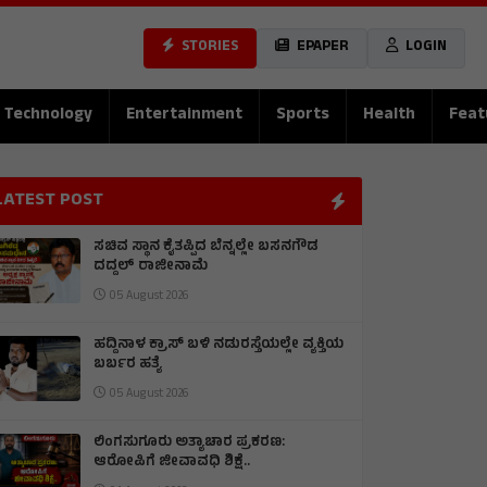
STORIES
EPAPER
LOGIN
Technology
Entertainment
Sports
Health
Feat
LATEST POST
ಸಚಿವ ಸ್ಥಾನ ಕೈತಪ್ಪಿದ ಬೆನ್ನಲ್ಲೇ ಬಸನಗೌಡ
ದದ್ದಲ್ ರಾಜೀನಾಮೆ
05 August 2026
ಹದ್ದಿನಾಳ ಕ್ರಾಸ್ ಬಳಿ ನಡುರಸ್ತೆಯಲ್ಲೇ ವ್ಯಕ್ತಿಯ
ಬರ್ಬರ ಹತ್ಯೆ
05 August 2026
ಲಿಂಗಸುಗೂರು ಅತ್ಯಾಚಾರ ಪ್ರಕರಣ:
ಆರೋಪಿಗೆ ಜೀವಾವಧಿ ಶಿಕ್ಷೆ..