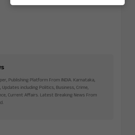
ws
aper, Publishing Platform From INDIA. Karnataka,
, Updates including Politics, Business, Crime,
nce, Current Affairs. Latest Breaking News From
d.