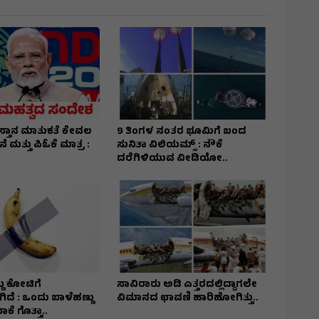
ಸ್ತಾನ ಮಾತುಕತೆ ಕೇವಲ
9 ತಿಂಗಳ ನಂತರ ಭೂಮಿಗೆ ಬಂದ
 ಮತ್ತು ಪಿಓಕೆ ಮಾತ್ರ :
ಸುನಿತಾ ವಿಲಿಯಮ್ಸ್ : ನೌಕೆ
ದರೆಗಿಳಿಯುವ ವೀಡಿಯೋ..
ು ಕೋಟಿಗೆ
ಸಾವಿರಾರು ಅಡಿ ಎತ್ತರದಲ್ಲಿದ್ದಾಗಲೇ
ದೆ : ಒಂದು ಬಾಳೆಹಣ್ಣು
ವಿಮಾನದ ಛಾವಣಿ ಹಾರಿಹೋಗಿತ್ತು..
ಕೆ ಗೊತ್ತಾ..