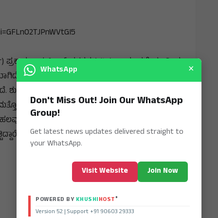
?si=GFLnO2TJPnWVtGI5
ter) ಪ್ರಕಾರ ಸಾಗಯಿಂಗ್ ನಗರದ (City) ವಾಯುವ್ಯಕ್ಕೆ ಭೂಮಿಯ
×
WhatsApp
ೆಯಾಗಿದೆ. ಮ್ಯಾನ್ಮಾರ್‌ ಗಡಿ ದೇಶವಾಗಿರುವ ಭಾರತದ (India)
ಶುಕ್ರವಾರ ಬೆಳಗ್ಗೆ 11:50ರ ಸುಮಾರಿಗೆ 7.7 ತೀವ್ರಯ ಭೂಕಂಪ
Don't Miss Out! Join Our WhatsApp
ಲಿ ಮತ್ತೊಂದು ಬಾರಿ ಭೂಕಂಪ ಸಂಭವಿಸಿದೆ. ಈ ವೇಳೆ ಅಲ್ಲಿ ಹಲವು
Group!
ಲವು ಕಟ್ಟಡಗಳು ಬಿರುಕು ಬಿಟ್ಟಿವೆ. ಈ ಘಟನೆಯಲ್ಲಿ ಕನಿಷ್ಠ 43
Get latest news updates delivered straight to
ಿದ್ದಾರೆ ಎಂಬುದು ತಿಳಿದುಬಂದಿಲ್ಲ.
your WhatsApp.
Visit Website
Join Now
®
POWERED BY
KHUSHI
HOST
Version 52 | Support +91 90603 29333