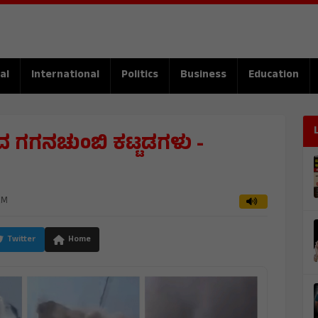
al
International
Politics
Business
Education
ದ ಗಗನಚುಂಬಿ ಕಟ್ಟಡಗಳು -
AM
Twitter
Home