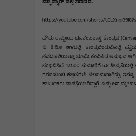
ಮ್ಯಾನ್ಮಾರ್‌ ನಲ್ಲಿ ನಡೆದಿದೆ.
https://youtube.com/shorts/tELXnpiG5l8
ಹೌದು ರಾಷ್ಟ್ರೀಯ ಭೂಕಂಪಶಾಸ್ತ್ರ ಕೇಂದ್ರದ (Cen
10 ಕಿ.ಮೀ ಆಳದಲ್ಲಿ ಕೇಂದ್ರಬಿಂದುವಿನಲ್ಲಿ ಪತ್ತ
ನವದೆಹಲಿಯಲ್ಲೂ ಭೂಮಿ ಕಂಪಿಸಿದ ಅನುಭವ ಆಗಿದೆ. 
ಸಂಭವಿಸಿದೆ. 12:50ರ ಸುಮಾರಿಗೆ 6.8 ತೀವ್ರತೆಯಲ್
ಗಗನಚುಂಬಿ ಕಟ್ಟಡಗಳು ನೆಲಸಮವಾಗಿದ್ದು, ಇನ್ನೂ ಹ
ಕಾರ್ಮಿಕರು ನಾಪತ್ತೆಯಾಗಿದ್ದಾರೆ. ಎಷ್ಟು ಜನ ಮೃತಪಟ್ಟ