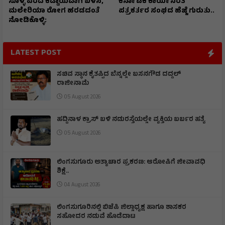
ಸೊಳ್ಳೆ ಪರದೆ ಕಡ್ಡಾಯವಾಗಿ ಬಳಸಿ,
ಕರ್ನಾಟಕ ಕಾರ್ಯನಿರತ
ಮಲೇರಿಯಾ ರೋಗ ಹರಡದಂತೆ
ಪತ್ರಕರ್ತರ ಸಂಘದ ಹೆಜ್ಜೆ ಗುರುತು..
ನೋಡಿಕೊಳ್ಳಿ:
LATEST POST
ಸಚಿವ ಸ್ಥಾನ ಕೈತಪ್ಪಿದ ಬೆನ್ನಲ್ಲೇ ಬಸನಗೌಡ ದದ್ದಲ್
ರಾಜೀನಾಮೆ
05 August 2026
ಹದ್ದಿನಾಳ ಕ್ರಾಸ್ ಬಳಿ ನಡುರಸ್ತೆಯಲ್ಲೇ ವ್ಯಕ್ತಿಯ ಬರ್ಬರ ಹತ್ಯೆ
05 August 2026
ಲಿಂಗಸುಗೂರು ಅತ್ಯಾಚಾರ ಪ್ರಕರಣ: ಆರೋಪಿಗೆ ಜೀವಾವಧಿ
ಶಿಕ್ಷೆ..
04 August 2026
ಲಿಂಗಸುಗೂರಿನಲ್ಲಿ ಬಿಜೆಪಿ ಜಿಲ್ಲಾಧ್ಯಕ್ಷ ಹಾಗೂ ಶಾಸಕರ
ಸಹೋದರ ನಡುವೆ ಹೊಡೆದಾಟ