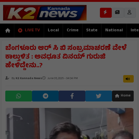
LIVE TV
Local
Crime
State
National
Inte
ಬೆಂಗಳೂರು ಆರ್ ಸಿ ಬಿ ಸಂಬ್ರಮಾಚರಣೆ ವೇಳೆ
ಕಾಲ್ತುಳಿತ : ಅವಧೂತ ವಿನಯ್ ಗುರುಜಿ
ಹೇಳಿದ್ದೇನು..?
By
K2 Kannada News
June 05, 2025 - 04:04 PM
Home