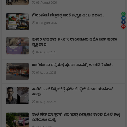
03 August 2026
ಗೌರಂಪೇಟೆ ಬೆಟ್ಟದಲ್ಲಿ ಚಿರತೆ ಪ್ರತ್ಯಕ್ಷ ಎಂಬ ವದಂತಿ..
03 August 2026
ಭೀಕರ ಅಪಘಾತ: KKRTC ರಾಯಚೂರು ಡಿಪೊ ಬಸ್ ಹರಿದು
ವ್ಯಕ್ತಿ ಸಾವು
02 August 2026
ಬಂಗಿಕುಂಟಾ ರಸ್ತೆಯಲ್ಲಿ ಪೂಜಾ ಸಾಮಗ್ರಿ ಅಂಗಡಿಗೆ ಬೆಂಕಿ.‌.
01 August 2026
ಸಾರಿಗೆ ಬಸ್ ಡಿಕ್ಕಿ ಚಿಕಿತ್ಸೆ ಫಲಿಸದೆ ಬೈಕ್ ಸವಾರ ಯಾಸೀನ್
ಸಾವು..
01 August 2026
ಶಾಲೆ ಹೆಡ್‌ಮಾಸ್ಟರ್‌ಗೆ ತಿರುಗಿಬಿದ್ದ ವಿದ್ಯಾರ್ಥಿ ಕಾರಿನ ಮೇಲೆ ಕಲ್ಲು
ಎಸೆಯಲು ಯತ್ನ