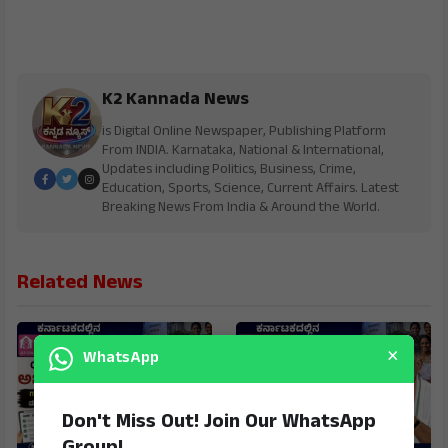
K2 Kannada News
is Digital Online Newspaper, Publishing Platform
From INDIA. Karnataka, National & International,
Updates including Politics, Business, Crime,
Education, Sports, Science, Current Affairs. Latest
Breaking News From India & Around the World.
Related News
×
WhatsApp
Don't Miss Out! Join Our WhatsApp