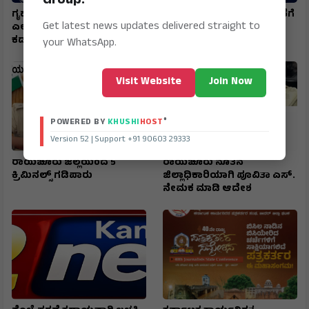
Group!
ಗೃಹಲಕ್ಷ್ಮಿ, ಗೃಹಜ್ಯೋತಿ ಯೋಜನೆಗೆ
ಗೃಹಲಕ್ಷ್ಮಿ, ಗೃಹಜ್ಯೋತಿ ಯೋಜನೆಗೆ
Get latest news updates delivered straight to
ಎಲ್ಲರೂ ಮತ್ತೆ ಅರ್ಜಿ ಸಲ್ಲಿಕೆ
ಎಲ್ಲರೂ ಮತ್ತೆ ಅರ್ಜಿ ಸಲ್ಲಿಕೆ
ಕಡ್ಡಾಯ..!
ಕಡ್ಡಾಯ..!
your WhatsApp.
Visit Website
Join Now
®
POWERED BY
KHUSHI
HOST
Version 52 | Support +91 90603 29333
ರಾಯಚೂರು ಜಿಲ್ಲೆಯಂದ 5
ರಾಯಚೂರು ನೂತನ
ಕ್ರಿಮಿನಲ್ಸ್ ಗಡಿಪಾರು
ಜಿಲ್ಲಾಧಿಕಾರಿಯಾಗಿ ಪೂವಿತಾ ಎಸ್.
ನೇಮಕ ಮಾಡಿ ಆದೇಶ