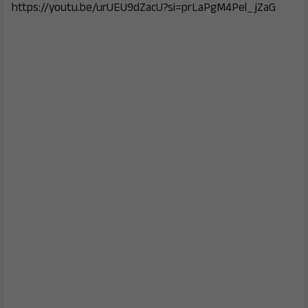
https://youtu.be/urUEU9dZacU?si=prLaPgM4Pel_jZaG