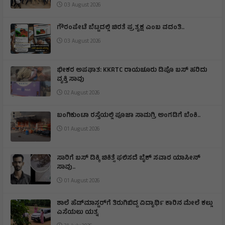
03 August 2026
ಗೌರಂಪೇಟೆ ಬೆಟ್ಟದಲ್ಲಿ ಚಿರತೆ ಪ್ರತ್ಯಕ್ಷ ಎಂಬ ವದಂತಿ..
03 August 2026
ಭೀಕರ ಅಪಘಾತ: KKRTC ರಾಯಚೂರು ಡಿಪೊ ಬಸ್ ಹರಿದು
ವ್ಯಕ್ತಿ ಸಾವು
02 August 2026
ಬಂಗಿಕುಂಟಾ ರಸ್ತೆಯಲ್ಲಿ ಪೂಜಾ ಸಾಮಗ್ರಿ ಅಂಗಡಿಗೆ ಬೆಂಕಿ.‌.
01 August 2026
ಸಾರಿಗೆ ಬಸ್ ಡಿಕ್ಕಿ ಚಿಕಿತ್ಸೆ ಫಲಿಸದೆ ಬೈಕ್ ಸವಾರ ಯಾಸೀನ್
ಸಾವು..
01 August 2026
ಶಾಲೆ ಹೆಡ್‌ಮಾಸ್ಟರ್‌ಗೆ ತಿರುಗಿಬಿದ್ದ ವಿದ್ಯಾರ್ಥಿ ಕಾರಿನ ಮೇಲೆ ಕಲ್ಲು
ಎಸೆಯಲು ಯತ್ನ