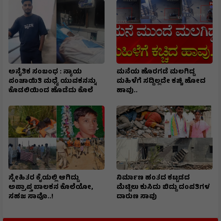
ಅನೈತಿಕ ಸಂಬಂಧ : ನ್ಯಾಯ
ಮನೆಯ ಹೊರಗಡೆ ಮಲಗಿದ್ದ
ಪಂಚಾಯಿತಿ ಮಧ್ಯೆ ಯುವಕನನ್ನು
ಮಹಿಳೆಗೆ ಸದ್ದಿಲ್ಲದೇ ಕಚ್ಚಿ ಹೋದ
ಕೊಡಲಿಯಿಂದ ಹೊಡೆದು ಕೊಲೆ
ಹಾವು..
ಸ್ನೇಹಿತರ ಕೈಯಲ್ಲಿ ಆಗಿದ್ದು
ನಿರ್ಮಾಣ ಹಂತದ ಕಟ್ಟಡದ
ಅಪ್ರಾಪ್ತ ಬಾಲಕನ ಕೊಲೆಯೋ‌,
ಮೆಟ್ಟಿಲು ಕುಸಿದು ಬಿದ್ದು ದಂಪತಿಗಳ
ಸಹಜ ಸಾವೊ..!
ದಾರುಣ ಸಾವು