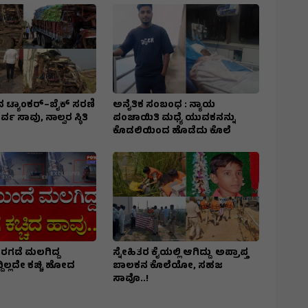
ನ ಟ್ಯಾಂಕರ್–ಬೈಕ್ ಸರಣಿ
ಅನೈತಿಕ ಸಂಬಂಧ : ನ್ಯಾಯ
 ಸಾವು, ನಾಲ್ವರ ಸ್ಥಿತಿ
ಪಂಚಾಯಿತಿ ಮಧ್ಯೆ ಯುವಕನನ್ನು
ಕೊಡಲಿಯಿಂದ ಹೊಡೆದು ಕೊಲೆ
ಗಡೆ ಮಲಗಿದ್ದ
ಸ್ನೇಹಿತರ ಕೈಯಲ್ಲಿ ಆಗಿದ್ದು ಅಪ್ರಾಪ್ತ
ದಿಲ್ಲದೇ ಕಚ್ಚಿ ಹೋದ
ಬಾಲಕನ ಕೊಲೆಯೋ‌, ಸಹಜ
ಸಾವೊ..!