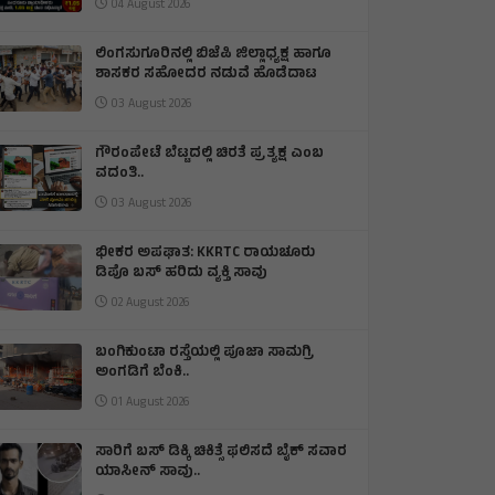
04 August 2026
ಲಿಂಗಸುಗೂರಿನಲ್ಲಿ ಬಿಜೆಪಿ ಜಿಲ್ಲಾಧ್ಯಕ್ಷ ಹಾಗೂ
ಶಾಸಕರ ಸಹೋದರ ನಡುವೆ ಹೊಡೆದಾಟ
03 August 2026
ಗೌರಂಪೇಟೆ ಬೆಟ್ಟದಲ್ಲಿ ಚಿರತೆ ಪ್ರತ್ಯಕ್ಷ ಎಂಬ
ವದಂತಿ..
03 August 2026
ಭೀಕರ ಅಪಘಾತ: KKRTC ರಾಯಚೂರು
ಡಿಪೊ ಬಸ್ ಹರಿದು ವ್ಯಕ್ತಿ ಸಾವು
02 August 2026
ಬಂಗಿಕುಂಟಾ ರಸ್ತೆಯಲ್ಲಿ ಪೂಜಾ ಸಾಮಗ್ರಿ
ಅಂಗಡಿಗೆ ಬೆಂಕಿ.‌.
01 August 2026
ಸಾರಿಗೆ ಬಸ್ ಡಿಕ್ಕಿ ಚಿಕಿತ್ಸೆ ಫಲಿಸದೆ ಬೈಕ್ ಸವಾರ
ಯಾಸೀನ್ ಸಾವು..