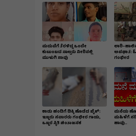
ಮದುವೆಗೆ ತೆರಳಿದ್ದ ಒಂದೇ
ಲಾರಿ–ಹಾಲಿ
ಕುಟುಂಬದ ನಾಲ್ವರು ನೀರಿನಲ್ಲಿ
ಅಪಘಾತ: ಓರ್ವ
ಮುಳುಗಿ ಸಾವು
ಗಂಭೀರ
ಕಾಡು ಹಂದಿಗೆ ಡಿಕ್ಕಿ ಹೊಡೆದ ಬೈಕ್:
ಮನೆಯ ಹೊರ
ಇಬ್ಬರು ಸವಾರರು ಗಂಭೀರ ಗಾಯ,
ಮಹಿಳೆಗೆ ಸದ್
ಒಬ್ಬರ ಸ್ಥಿತಿ ಚಿಂತಾಜನಕ
ಹಾವು..