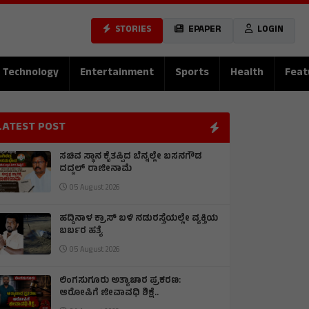
STORIES
EPAPER
LOGIN
Technology
Entertainment
Sports
Health
Feat
LATEST POST
ಸಚಿವ ಸ್ಥಾನ ಕೈತಪ್ಪಿದ ಬೆನ್ನಲ್ಲೇ ಬಸನಗೌಡ
ದದ್ದಲ್ ರಾಜೀನಾಮೆ
05 August 2026
ಹದ್ದಿನಾಳ ಕ್ರಾಸ್ ಬಳಿ ನಡುರಸ್ತೆಯಲ್ಲೇ ವ್ಯಕ್ತಿಯ
ಬರ್ಬರ ಹತ್ಯೆ
05 August 2026
ಲಿಂಗಸುಗೂರು ಅತ್ಯಾಚಾರ ಪ್ರಕರಣ:
ಆರೋಪಿಗೆ ಜೀವಾವಧಿ ಶಿಕ್ಷೆ..