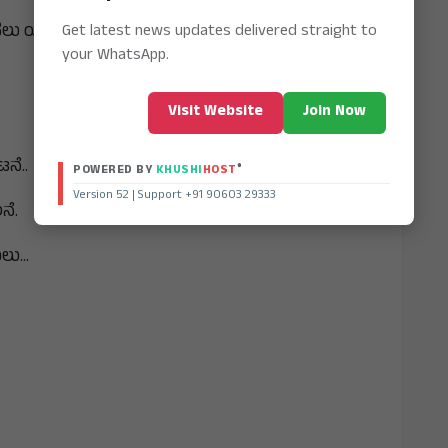
Get latest news updates delivered straight to
ಸಲು ಯತ್ನ.
your WhatsApp.
Visit Website
Join Now
ನೆ..
®
POWERED BY
KHUSHI
HOST
Version 52 | Support +91 90603 29333
ನೆ.
ು...