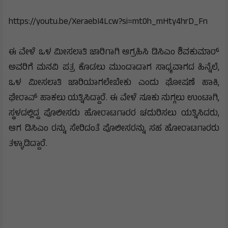
https://youtu.be/XeraebI4Lcw?si=mt0h_mHty4hrD_Fn
ಈ ವೇಳೆ ಒಳ ಮೀಸಲಾತಿ ಜಾರಿಗಾಗಿ ಆಗ್ರಹಿಸಿ ಡಿಸಿಎಂ ಶಿವಕುಮಾರ್
ಅವರಿಗೆ ಮನವಿ ಪತ್ರ ಕೊಡಲು ಮುಂದಾದಾಗ ಸಾಧ್ಯವಾಗದ ಹಿನ್ನೆಲೆ,
ಒಳ ಮೀಸಲಾತಿ ಜಾರಿಯಾಗಲೇಬೇಕು ಎಂದು ಘೋಷಣೆ ಹಾಕಿ,
ಘೇರಾವ್ ಹಾಕಲು ಯತ್ನಿಸಿದ್ದಾರೆ. ಈ ವೇಳೆ ನೂಕು ನುಗ್ಗಲು ಉಂಟಾಗಿ,
ಸ್ಥಳದಲ್ಲಿದ್ದ ಪೊಲೀಸರು ಹೋರಾಟಗಾರರ ಚದುರಿಸಲು ಯತ್ನಿಸಿದರು,
ಆಗ ಡಿಸಿಎಂ ರನ್ನು ಸೇರಿದಂತೆ ಪೊಲೀಸರನ್ನು ಸಹ ಹೋರಾಟಗಾರರು
ತಳ್ಳಾಡಿದ್ದಾರೆ.