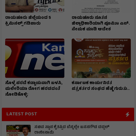
ರಾಯಚೂರು ಜಿಲ್ಲೆಯಂದ 5
ರಾಯಚೂರು ನೂತನ
ಕ್ರಿಮಿನಲ್ಸ್ ಗಡಿಪಾರು
ಜಿಲ್ಲಾಧಿಕಾರಿಯಾಗಿ ಪೂವಿತಾ ಎಸ್.
ನೇಮಕ ಮಾಡಿ ಆದೇಶ
ಸೊಳ್ಳೆ ಪರದೆ ಕಡ್ಡಾಯವಾಗಿ ಬಳಸಿ,
ಕರ್ನಾಟಕ ಕಾರ್ಯನಿರತ
ಮಲೇರಿಯಾ ರೋಗ ಹರಡದಂತೆ
ಪತ್ರಕರ್ತರ ಸಂಘದ ಹೆಜ್ಜೆ ಗುರುತು..
ನೋಡಿಕೊಳ್ಳಿ:
LATEST POST
ಸಚಿವ ಸ್ಥಾನ ಕೈತಪ್ಪಿದ ಬೆನ್ನಲ್ಲೇ ಬಸನಗೌಡ ದದ್ದಲ್
ರಾಜೀನಾಮೆ