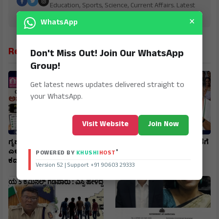
Education, Sports, Science, Current Affairs. Latest
Breaking News From India & Around the World.
×
WhatsApp
Related News
Don't Miss Out! Join Our WhatsApp
Group!
Get latest news updates delivered straight to
your WhatsApp.
Visit Website
Join Now
ಗೃಹಲಕ್ಷ್ಮಿ, ಗೃಹಜ್ಯೋತಿ ಯೋಜನೆಗೆ
ಗೃಹಲಕ್ಷ್ಮಿ, ಗೃಹಜ್ಯೋತಿ ಯೋಜನೆಗೆ
ಎಲ್ಲರೂ ಮತ್ತೆ ಅರ್ಜಿ ಸಲ್ಲಿಕೆ
ಎಲ್ಲರೂ ಮತ್ತೆ ಅರ್ಜಿ ಸಲ್ಲಿಕೆ
®
POWERED BY
KHUSHI
HOST
ಕಡ್ಡಾಯ..!
ಕಡ್ಡಾಯ..!
Version 52 | Support +91 90603 29333